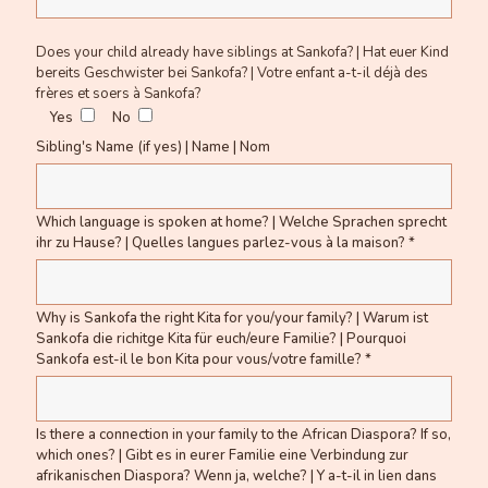
Does your child already have siblings at Sankofa? | Hat euer Kind
bereits Geschwister bei Sankofa? | Votre enfant a-t-il déjà des
frères et soers à Sankofa?
Yes
No
Sibling's Name (if yes) | Name | Nom
Which language is spoken at home? | Welche Sprachen sprecht
ihr zu Hause? | Quelles langues parlez-vous à la maison? *
Why is Sankofa the right Kita for you/your family? | Warum ist
Sankofa die richitge Kita für euch/eure Familie? | Pourquoi
Sankofa est-il le bon Kita pour vous/votre famille? *
Is there a connection in your family to the African Diaspora? If so,
which ones? | Gibt es in eurer Familie eine Verbindung zur
afrikanischen Diaspora? Wenn ja, welche? | Y a-t-il in lien dans