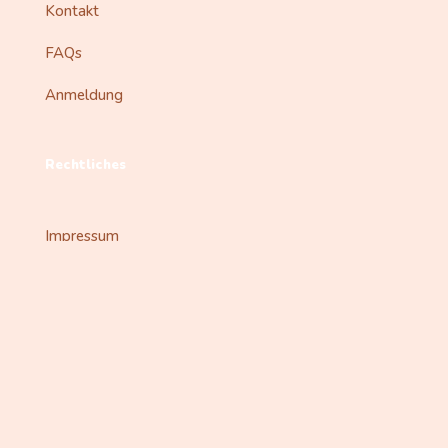
Kontakt
FAQs
Anmeldung
Rechtliches
Impressum
Datenschutzerklärung
© 2024 | Alle Rechte vorbehalten | Sankofa Kita e.V.
English
(
Englisch
)
Français
(
Französisch
)
Deutsch