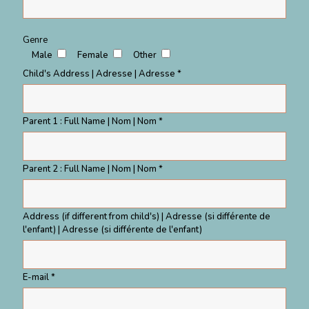
Genre
Male
Female
Other
Child's Address | Adresse | Adresse *
Parent 1 : Full Name | Nom | Nom *
Parent 2 : Full Name | Nom | Nom *
Address (if different from child's) | Adresse (si différente de
l'enfant) | Adresse (si différente de l'enfant)
E-mail *